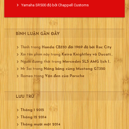
Yamaha SR500 độ bởi Chappell Customs
BÌNH LUẬN GẦN ĐÂY
Thinh
trong
Honda CB350 đời 1969 độ bởi Roc City
Xin tên phim này
trong
Keira Knightley và Ducati 750
Người đương thời
trong
Mercedes SLS AMG lịch lãm
Mr Soi
trong
Nóng bỏng cùng Mustang GT350
Romeo
trong
Vận đen của Porsche
LƯU TRỮ
Tháng 1 2015
Tháng 12 2014
Tháng mười một 2014