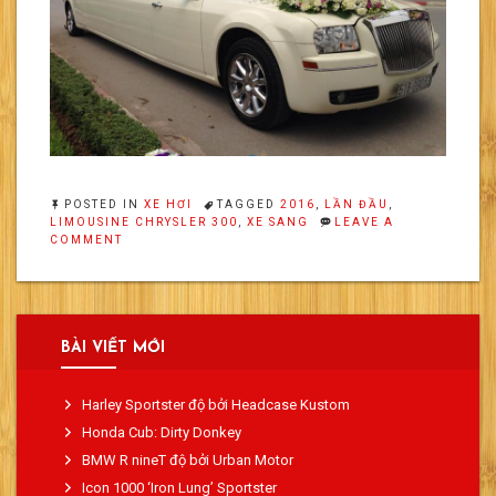
POSTED IN
XE HƠI
TAGGED
2016
,
LẦN ĐẦU
,
LIMOUSINE CHRYSLER 300
,
XE SANG
LEAVE A
ON
COMMENT
NGẮM
NHÌN
LIMOUSINE
CHRYSLER
300
TẠI
BÀI VIẾT MỚI
THÀNH
VINH
Harley Sportster độ bởi Headcase Kustom
Honda Cub: Dirty Donkey
BMW R nineT độ bởi Urban Motor
Icon 1000 ‘Iron Lung’ Sportster