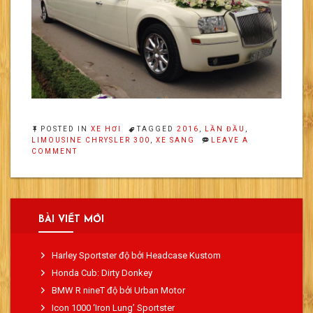
POSTED IN
XE HƠI
TAGGED
2016
,
LẦN ĐẦU
,
LIMOUSINE CHRYSLER 300
,
XE SANG
LEAVE A
ON
COMMENT
NGẮM
NHÌN
LIMOUSINE
CHRYSLER
300
TẠI
BÀI VIẾT MỚI
THÀNH
VINH
Harley Sportster độ bởi Headcase Kustom
Honda Cub: Dirty Donkey
BMW R nineT độ bởi Urban Motor
Icon 1000 ‘Iron Lung’ Sportster