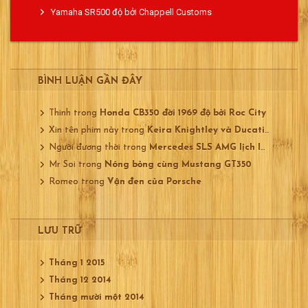
Yamaha SR500 độ bởi Chappell Customs
BÌNH LUẬN GẦN ĐÂY
Thinh
trong
Honda CB350 đời 1969 độ bởi Roc City
Xin tên phim này
trong
Keira Knightley và Ducati 750
Người đương thời
trong
Mercedes SLS AMG lịch lãm
Mr Soi
trong
Nóng bỏng cùng Mustang GT350
Romeo
trong
Vận đen của Porsche
LƯU TRỮ
Tháng 1 2015
Tháng 12 2014
Tháng mười một 2014