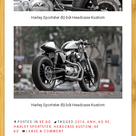
Harley Sportster độ bởi Headcase Kustom
Harley Sportster độ bởi Headcase Kustom
POSTED IN
XẾ ĐỘ
TAGGED
2016
,
ẢNH
,
ĐỘ XE
,
HARLEY SPORTSTER
,
HEADCASE KUSTOM
,
XẾ
ON
ĐỘ
LEAVE A COMMENT
HARLEY