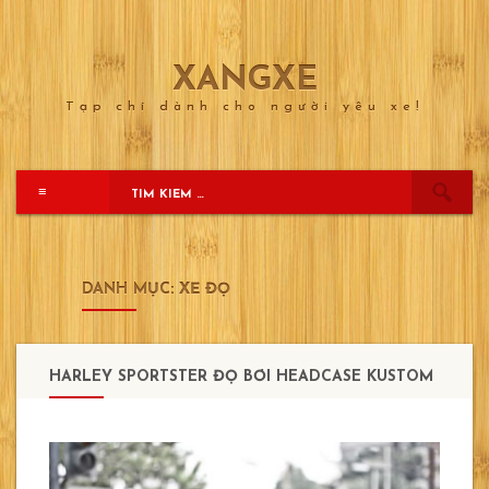
XANGXE
Skip
to
Tạp chí dành cho người yêu xe!
content
≡
DANH MỤC:
XẾ ĐỘ
HARLEY SPORTSTER ĐỘ BỞI HEADCASE KUSTOM