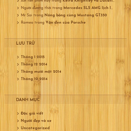
Xin tên phim này
trong
Keira Knightley và Ducati 750
Người đương thời
trong
Mercedes SLS AMG lịch lãm
Mr Soi
trong
Nóng bỏng cùng Mustang GT350
Romeo
trong
Vận đen của Porsche
LƯU TRỮ
Tháng 1 2015
Tháng 12 2014
Tháng mười một 2014
Tháng 10 2014
DANH MỤC
Độc giả viết
Người đẹp và xe
Uncategorized