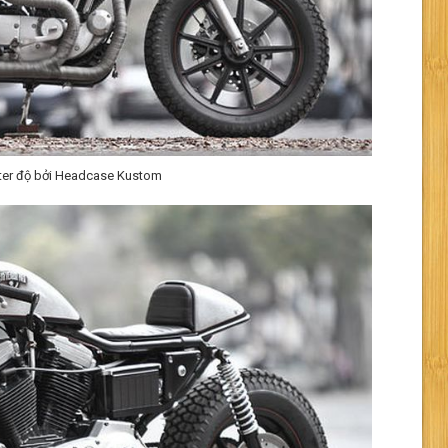
ster độ bởi Headcase Kustom