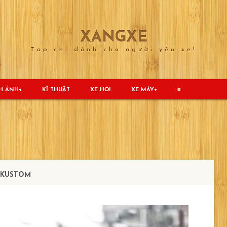
XANGXE
Tạp chí dành cho người yêu xe!
H ẢNH
KĨ THUẬT
XE HƠI
XE MÁY
≡
 KUSTOM