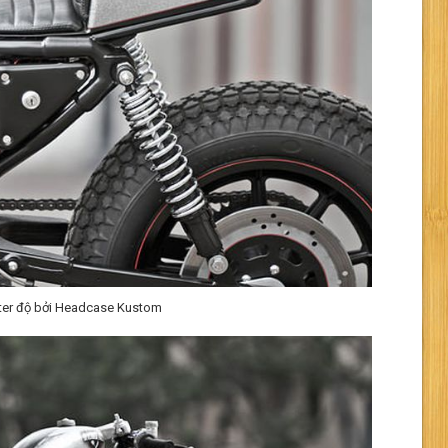
ster độ bởi Headcase Kustom