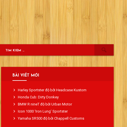
BÀI VIẾT MỚI
Harley Sportster độ bởi Headcase Kustom
Honda Cub: Dirty Donkey
BMW R nineT độ bởi Urban Motor
Icon 1000 ‘Iron Lung’ Sportster
Yamaha SR500 độ bởi Chappell Customs