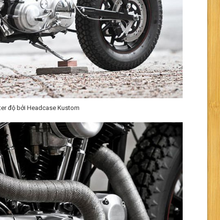
ster độ bởi Headcase Kustom