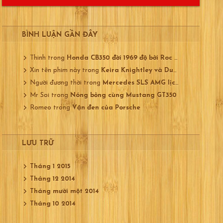
BÌNH LUẬN GẦN ĐÂY
Thinh
trong
Honda CB350 đời 1969 độ bởi Roc City
Xin tên phim này
trong
Keira Knightley và Ducati 750
Người đương thời
trong
Mercedes SLS AMG lịch lãm
Mr Soi
trong
Nóng bỏng cùng Mustang GT350
Romeo
trong
Vận đen của Porsche
LƯU TRỮ
Tháng 1 2015
Tháng 12 2014
Tháng mười một 2014
Tháng 10 2014