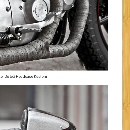
ster độ bởi Headcase Kustom