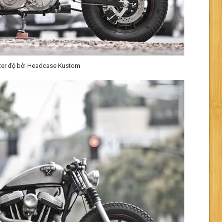
ster độ bởi Headcase Kustom