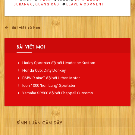
ON
DURANGO
,
QUẢNG CÁO
LEAVE A COMMENT
TẬN
THẾ
CHĂNG
Điều
Bài viết cũ hơn
hướng
bài
BÀI VIẾT MỚI
viết
Harley Sportster độ bởi Headcase Kustom
Honda Cub: Dirty Donkey
BMW R nineT độ bởi Urban Motor
Icon 1000 ‘Iron Lung’ Sportster
Yamaha SR500 độ bởi Chappell Customs
BÌNH LUẬN GẦN ĐÂY