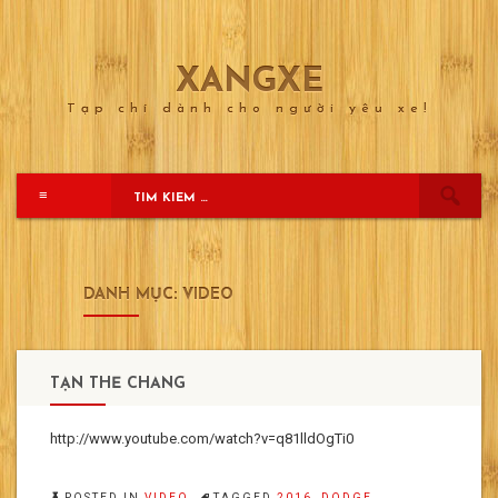
XANGXE
Skip
to
Tạp chí dành cho người yêu xe!
content
≡
DANH MỤC:
VIDEO
TẬN THẾ CHĂNG
http://www.youtube.com/watch?v=q81lldOgTi0
POSTED IN
VIDEO
TAGGED
2016
,
DODGE