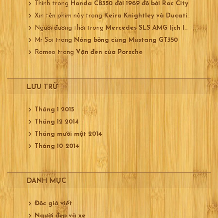
Thinh
trong
Honda CB350 đời 1969 độ bởi Roc City
Xin tên phim này
trong
Keira Knightley và Ducati 750
Người đương thời
trong
Mercedes SLS AMG lịch lãm
Mr Soi
trong
Nóng bỏng cùng Mustang GT350
Romeo
trong
Vận đen của Porsche
LƯU TRỮ
Tháng 1 2015
Tháng 12 2014
Tháng mười một 2014
Tháng 10 2014
DANH MỤC
Độc giả viết
Người đẹp và xe