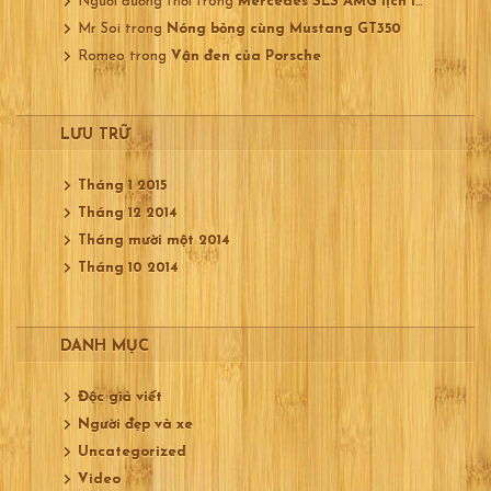
Người đương thời
trong
Mercedes SLS AMG lịch lãm
Mr Soi
trong
Nóng bỏng cùng Mustang GT350
Romeo
trong
Vận đen của Porsche
LƯU TRỮ
Tháng 1 2015
Tháng 12 2014
Tháng mười một 2014
Tháng 10 2014
DANH MỤC
Độc giả viết
Người đẹp và xe
Uncategorized
Video