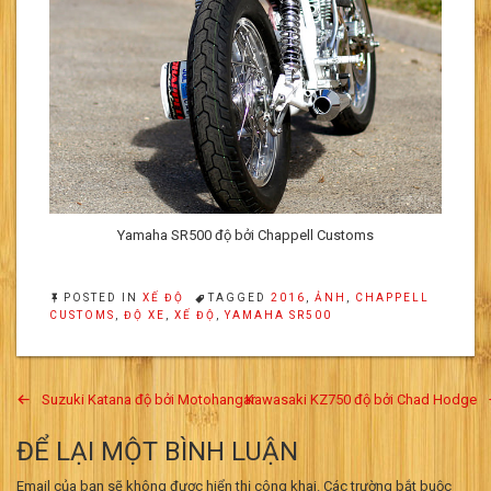
Yamaha SR500 độ bởi Chappell Customs
POSTED IN
XẾ ĐỘ
TAGGED
2016
,
ẢNH
,
CHAPPELL
CUSTOMS
,
ĐỘ XE
,
XẾ ĐỘ
,
YAMAHA SR500
Điều
Suzuki Katana độ bởi Motohangar
Kawasaki KZ750 độ bởi Chad Hodge
hướng
ĐỂ LẠI MỘT BÌNH LUẬN
bài
Email của bạn sẽ không được hiển thị công khai.
Các trường bắt buộc