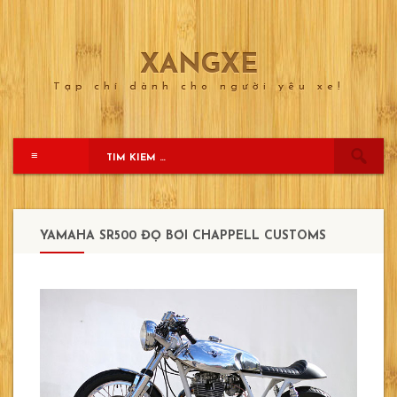
XANGXE
Skip
to
Tạp chí dành cho người yêu xe!
content
≡
YAMAHA SR500 ĐỘ BỞI CHAPPELL CUSTOMS