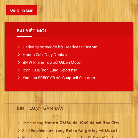
BÀI VIẾT MỚI
Harley Sportster độ bởi Headcase Kustom
Honda Cub: Dirty Donkey
BMW R nineT độ bởi Urban Motor
Icon 1000 ‘Iron Lung’ Sportster
Yamaha SR500 độ bởi Chappell Customs
BÌNH LUẬN GẦN ĐÂY
Thinh
trong
Honda CB350 đời 1969 độ bởi Roc City
Xin tên phim này
trong
Keira Knightley và Ducati 750