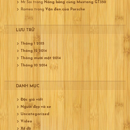
Mr Soi
trong
Nóng bỏng cùng Mustang GT350
Romeo
trong
Vận đen của Porsche
LƯU TRỮ
Tháng 1 2015
Tháng 12 2014
Tháng mười một 2014
Tháng 10 2014
DANH MỤC
Độc giả viết
Người đẹp và xe
Uncategorized
Video
Xế độ