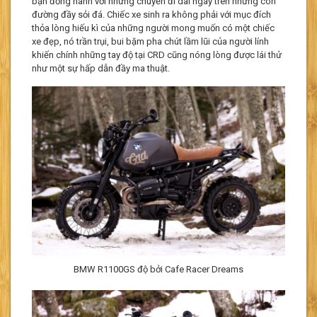
bạn đồng hành với những chuyến đi dài ngày trên những con
đường đầy sỏi đá. Chiếc xe sinh ra không phải với mục đích
thỏa lòng hiếu kì của những người mong muốn có một chiếc
xe đẹp, nó trần trụi, bui bặm pha chút lầm lũi của người lính
khiến chính những tay độ tại CRD cũng nóng lòng được lái thử
như một sự hấp dẫn đầy ma thuật.
BMW R1100GS độ bởi Cafe Racer Dreams