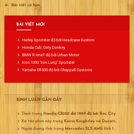
Điều
CAFE
Bài viết cũ hơn
RACER
hướng
DREAMS
bài
BÀI VIẾT MỚI
viết
Harley Sportster độ bởi Headcase Kustom
Honda Cub: Dirty Donkey
BMW R nineT độ bởi Urban Motor
Icon 1000 ‘Iron Lung’ Sportster
Yamaha SR500 độ bởi Chappell Customs
BÌNH LUẬN GẦN ĐÂY
Thinh
trong
Honda CB350 đời 1969 độ bởi Roc City
Xin tên phim này
trong
Keira Knightley và Ducati 750
Người đương thời
trong
Mercedes SLS AMG lịch lãm