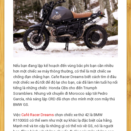
Nếu bạn đang lập kế hoạch đến vùng bắc phi bạn cần nhiều
hơn một chiếc xe máy thông thường, có thể là một chiếc xe
chống đạn chẳng hạn. Cafe Racer Dreams biết cách tìm ở đâu
một chiếc xe đủ tốt để độ lại cho bạn, cái đã làm tên tuổi họ nổi
tiếng là những chiếc Honda CBs cho đến Triumph
Scramblers. Nhưng với chuyến đi Morocco sắp tới Pedro
García, nhà sáng lập CRD đã chọn cho mình một con mãy thú
BMW GS.
Việc
Café Racer Dreams
chọn chiếc xe thứ 42 là BMW
R1100GS có thể xem như một sự khác lạ đặc biệt của hãng.
Mạnh mẽ và tin cậy là những gì có thể nói về GS, nó là người