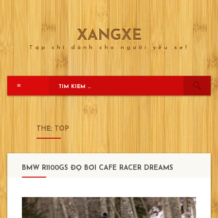
XANGXE
Skip
to
Tạp chí dành cho người yêu xe!
content
≡
THẺ:
TOP
BMW R1100GS ĐỘ BỞI CAFE RACER DREAMS