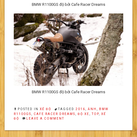
BMW R1100GS độ bởi Cafe Racer Dreams
BMW R1100GS độ bởi Cafe Racer Dreams
POSTED IN
XẾ ĐỘ
TAGGED
2016
,
ẢNH
,
BMW
R1100GS
,
CAFE RACER DREAMS
,
ĐỘ XE
,
TOP
,
XẾ
ON
ĐỘ
LEAVE A COMMENT
BMW
R1100GS
ĐỘ
BỞI