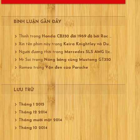
BÌNH LUẬN GẦN ĐÂY
Thinh
trong
Honda CB350 đời 1969 độ bởi Roc City
Xin tên phim này
trong
Keira Knightley và Ducati 750
Người đương thời
trong
Mercedes SLS AMG lịch lãm
Mr Soi
trong
Nóng bỏng cùng Mustang GT350
Romeo
trong
Vận đen của Porsche
LƯU TRỮ
Tháng 1 2015
Tháng 12 2014
Tháng mười một 2014
Tháng 10 2014