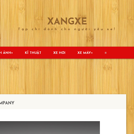
XANGXE
Tạp chí dành cho người yêu xe!
H ẢNH
KĨ THUẬT
XE HƠI
XE MÁY
≡
OMPANY