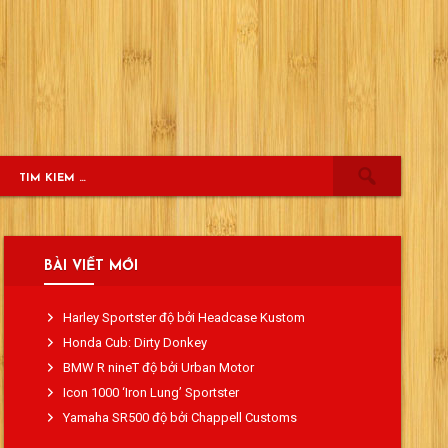
BÀI VIẾT MỚI
Harley Sportster độ bởi Headcase Kustom
Honda Cub: Dirty Donkey
BMW R nineT độ bởi Urban Motor
Icon 1000 ‘Iron Lung’ Sportster
Yamaha SR500 độ bởi Chappell Customs