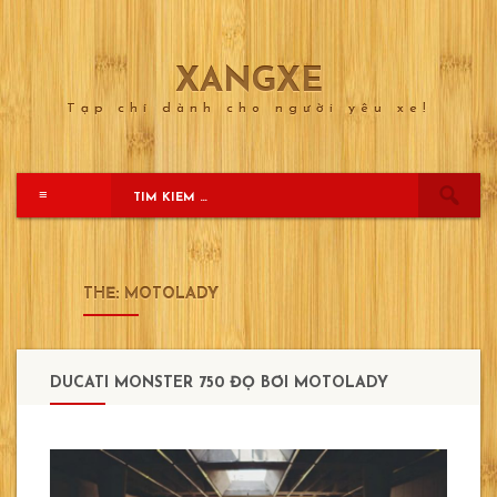
XANGXE
Skip
to
Tạp chí dành cho người yêu xe!
content
≡
THẺ:
MOTOLADY
DUCATI MONSTER 750 ĐỘ BỞI MOTOLADY