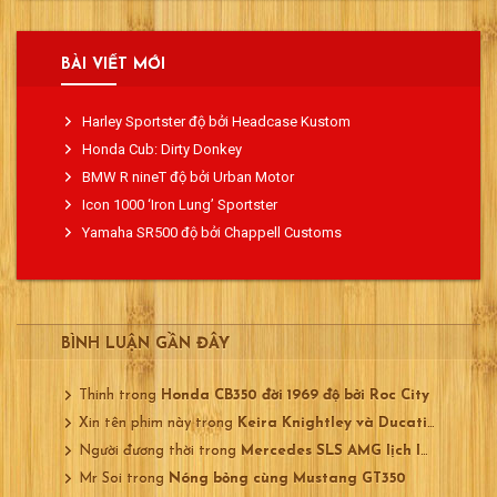
750
ĐỘ
BỞI
MOTOLADY
BÀI VIẾT MỚI
Harley Sportster độ bởi Headcase Kustom
Honda Cub: Dirty Donkey
BMW R nineT độ bởi Urban Motor
Icon 1000 ‘Iron Lung’ Sportster
Yamaha SR500 độ bởi Chappell Customs
BÌNH LUẬN GẦN ĐÂY
Thinh
trong
Honda CB350 đời 1969 độ bởi Roc City
Xin tên phim này
trong
Keira Knightley và Ducati 750
Người đương thời
trong
Mercedes SLS AMG lịch lãm
Mr Soi
trong
Nóng bỏng cùng Mustang GT350