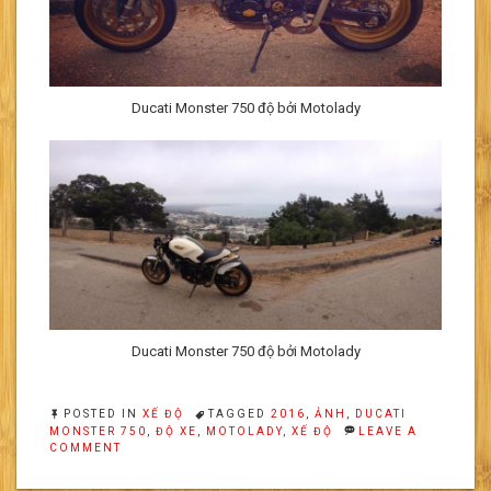
Ducati Monster 750 độ bởi Motolady
Ducati Monster 750 độ bởi Motolady
POSTED IN
XẾ ĐỘ
TAGGED
2016
,
ẢNH
,
DUCATI
MONSTER 750
,
ĐỘ XE
,
MOTOLADY
,
XẾ ĐỘ
LEAVE A
ON
COMMENT
DUCATI
MONSTER