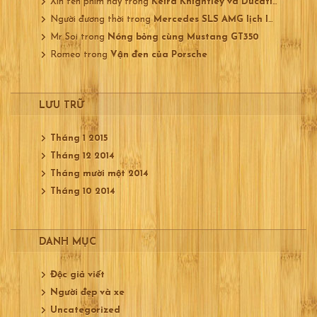
Xin tên phim này
trong
Keira Knightley và Ducati 750
Người đương thời
trong
Mercedes SLS AMG lịch lãm
Mr Soi
trong
Nóng bỏng cùng Mustang GT350
Romeo
trong
Vận đen của Porsche
LƯU TRỮ
Tháng 1 2015
Tháng 12 2014
Tháng mười một 2014
Tháng 10 2014
DANH MỤC
Độc giả viết
Người đẹp và xe
Uncategorized