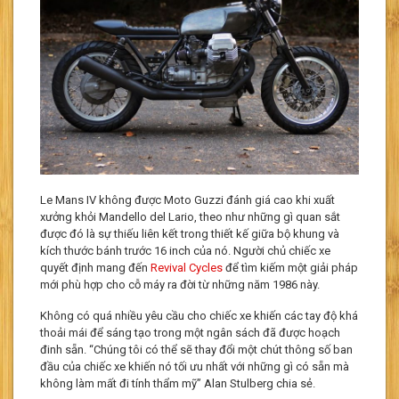
Le Mans IV không được Moto Guzzi đánh giá cao khi xuất
xưởng khỏi Mandello del Lario, theo như những gì quan sắt
được đó là sự thiếu liên kết trong thiết kế giữa bộ khung và
kích thước bánh trước 16 inch của nó. Người chủ chiếc xe
quyết định mang đến
Revival Cycles
để tìm kiếm một giải pháp
mới phù hợp cho cỗ máy ra đời từ những năm 1986 này.
Không có quá nhiều yêu cầu cho chiếc xe khiến các tay độ khá
thoải mái để sáng tạo trong một ngân sách đã được hoạch
đinh sẵn. “Chúng tôi có thể sẽ thay đổi một chút thông số ban
đầu của chiếc xe khiến nó tối ưu nhất với những gì có sẵn mà
không làm mất đi tính thẩm mỹ” Alan Stulberg chia sẻ.