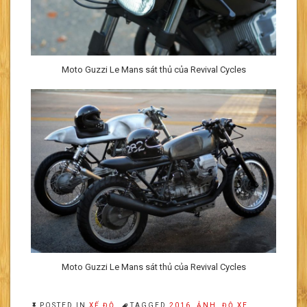
Moto Guzzi Le Mans sát thủ của Revival Cycles
Moto Guzzi Le Mans sát thủ của Revival Cycles
POSTED IN
XẾ ĐỘ
TAGGED
2016
,
ẢNH
,
ĐỘ XE
,