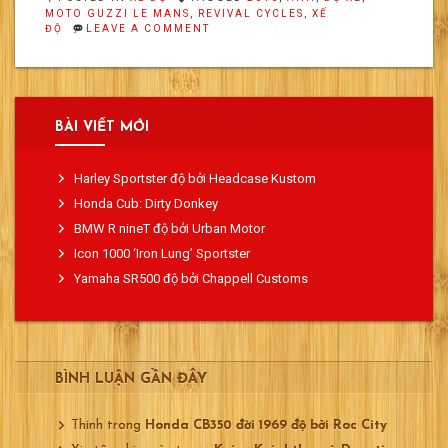
MOTO GUZZI LE MANS
,
REVIVAL CYCLES
,
XẾ
ON
ĐỘ
LEAVE A COMMENT
MOTO
GUZZI
LE
MANS
SÁT
THỦ
BÀI VIẾT MỚI
CỦA
REVIVAL
CYCLES
Harley Sportster độ bởi Headcase Kustom
Honda Cub: Dirty Donkey
BMW R nineT độ bởi Urban Motor
Icon 1000 ‘Iron Lung’ Sportster
Yamaha SR500 độ bởi Chappell Customs
BÌNH LUẬN GẦN ĐÂY
Thinh
trong
Honda CB350 đời 1969 độ bởi Roc City