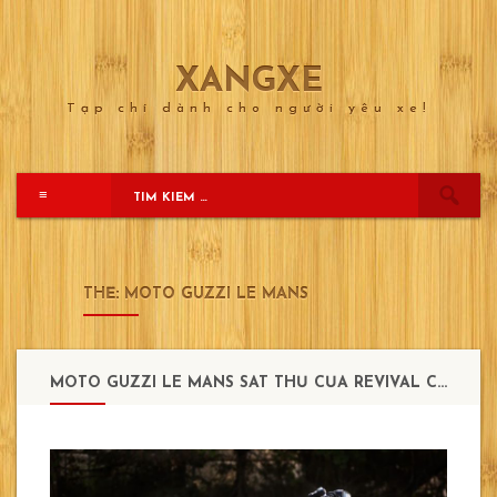
XANGXE
Skip
to
Tạp chí dành cho người yêu xe!
content
≡
THẺ:
MOTO GUZZI LE MANS
MOTO GUZZI LE MANS SÁT THỦ CỦA REVIVAL CYCLES