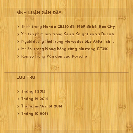
BÌNH LUẬN GẦN ĐÂY
Thinh
trong
Honda CB350 đời 1969 độ bởi Roc City
Xin tên phim này
trong
Keira Knightley và Ducati 750
Người đương thời
trong
Mercedes SLS AMG lịch lãm
Mr Soi
trong
Nóng bỏng cùng Mustang GT350
Romeo
trong
Vận đen của Porsche
LƯU TRỮ
Tháng 1 2015
Tháng 12 2014
Tháng mười một 2014
Tháng 10 2014