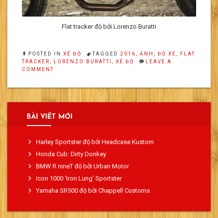
Flat tracker độ bởi Lorenzo Buratti
POSTED IN
XẾ ĐỘ
TAGGED
2016
,
ẢNH
,
ĐỘ XE
,
FLAT
TRACKER
,
LORENZO BURATTI
,
XẾ ĐỘ
LEAVE A
ON
COMMENT
FLAT
TRACKER
ĐỘ
BỞI
LORENZO
BURATTI
BÀI VIẾT MỚI
Harley Sportster độ bởi Headcase Kustom
Honda Cub: Dirty Donkey
BMW R nineT độ bởi Urban Motor
Icon 1000 ‘Iron Lung’ Sportster
Yamaha SR500 độ bởi Chappell Customs