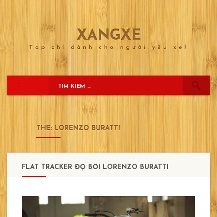
XANGXE
Skip
to
Tạp chí dành cho người yêu xe!
content
≡
THẺ:
LORENZO BURATTI
FLAT TRACKER ĐỘ BỞI LORENZO BURATTI