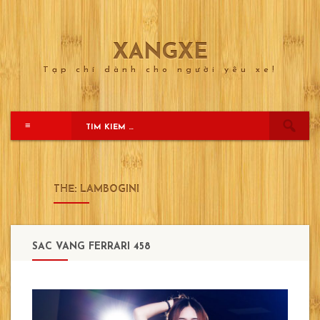
XANGXE
Skip
to
Tạp chí dành cho người yêu xe!
content
≡
THẺ:
LAMBOGINI
SẮC VÀNG FERRARI 458