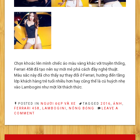
Chọn khoác lên mình chiếc áo màu vàng khác với truyền thống,
Ferrari 458 đã tạo nên sự mới mẻ phá cách đầy nghệ thuật.
Màu sắc này đã cho thấy sự thay đổi ở Ferrari, hướng đến tầng
lớp khách hàng trẻ tuổi nhiều hơn hay cũng thể là cú huých nhẹ
vào Lambogini như một lời thách thức.
POSTED IN
NGƯỜI ĐẸP VÀ XE
TAGGED
2016
,
ẢNH
,
FERRARI 458
,
LAMBOGINI
,
NÓNG BỎNG
LEAVE A
ON
COMMENT
SẮC
VÀNG
FERRARI
458