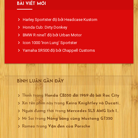
BÀI VIẾT MỚI
Harley Sportster độ bởi Headcase Kustom
Honda Cub: Dirty Donkey
BMW R nineT độ bởi Urban Motor
Icon 1000 ‘Iron Lung’ Sportster
Yamaha SR500 độ bởi Chappell Customs
BÌNH LUẬN GẦN ĐÂY
Thinh
trong
Honda CB350 đời 1969 độ bởi Roc City
Xin tên phim này
trong
Keira Knightley và Ducati 750
Người đương thời
trong
Mercedes SLS AMG lịch lãm
Mr Soi
trong
Nóng bỏng cùng Mustang GT350
Romeo
trong
Vận đen của Porsche