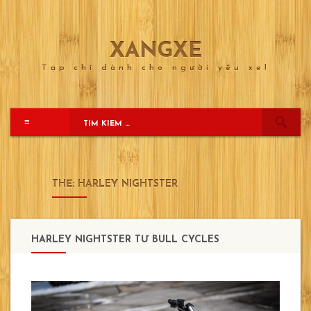
XANGXE
Skip
to
Tạp chí dành cho người yêu xe!
content
≡
THẺ:
HARLEY NIGHTSTER
HARLEY NIGHTSTER TỪ BULL CYCLES