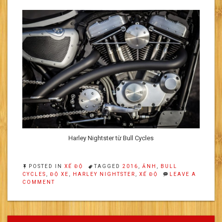
Harley Nightster từ Bull Cycles
POSTED IN
XẾ ĐỘ
TAGGED
2016
,
ẢNH
,
BULL
CYCLES
,
ĐỘ XE
,
HARLEY NIGHTSTER
,
XẾ ĐỘ
LEAVE A
ON
COMMENT
HARLEY
NIGHTSTER
TỪ
BULL
CYCLES