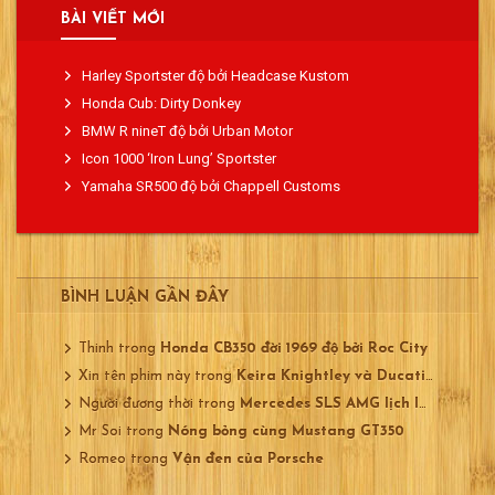
BÀI VIẾT MỚI
Harley Sportster độ bởi Headcase Kustom
Honda Cub: Dirty Donkey
BMW R nineT độ bởi Urban Motor
Icon 1000 ‘Iron Lung’ Sportster
Yamaha SR500 độ bởi Chappell Customs
BÌNH LUẬN GẦN ĐÂY
Thinh
trong
Honda CB350 đời 1969 độ bởi Roc City
Xin tên phim này
trong
Keira Knightley và Ducati 750
Người đương thời
trong
Mercedes SLS AMG lịch lãm
Mr Soi
trong
Nóng bỏng cùng Mustang GT350
Romeo
trong
Vận đen của Porsche