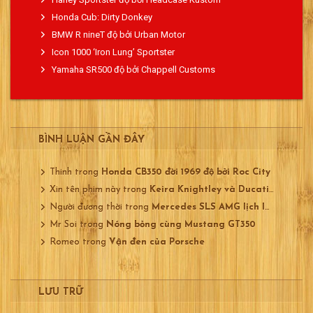
Honda Cub: Dirty Donkey
BMW R nineT độ bởi Urban Motor
Icon 1000 ‘Iron Lung’ Sportster
Yamaha SR500 độ bởi Chappell Customs
BÌNH LUẬN GẦN ĐÂY
Thinh
trong
Honda CB350 đời 1969 độ bởi Roc City
Xin tên phim này
trong
Keira Knightley và Ducati 750
Người đương thời
trong
Mercedes SLS AMG lịch lãm
Mr Soi
trong
Nóng bỏng cùng Mustang GT350
Romeo
trong
Vận đen của Porsche
LƯU TRỮ