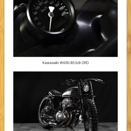
Kawasaki W650 độ bởi CRD