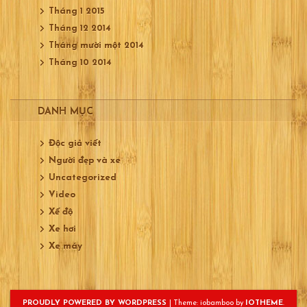
Tháng 1 2015
Tháng 12 2014
Tháng mười một 2014
Tháng 10 2014
DANH MỤC
Độc giả viết
Người đẹp và xe
Uncategorized
Video
Xế độ
Xe hơi
Xe máy
PROUDLY POWERED BY WORDPRESS
|
Theme: iobamboo by
IOTHEME
.