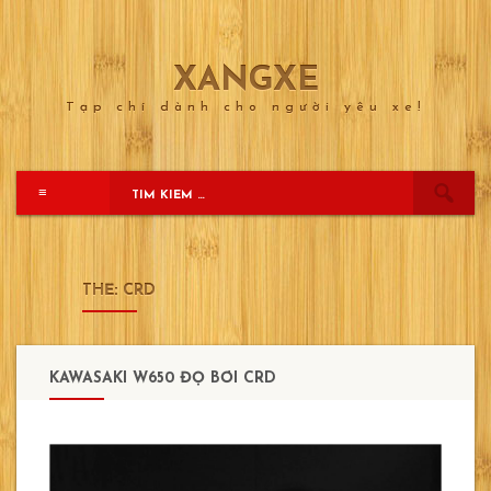
XANGXE
Skip
to
Tạp chí dành cho người yêu xe!
content
≡
THẺ:
CRD
KAWASAKI W650 ĐỘ BỞI CRD