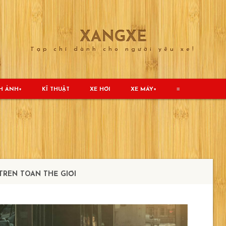
XANGXE
Tạp chí dành cho người yêu xe!
H ẢNH
KĨ THUẬT
XE HƠI
XE MÁY
≡
 TRÊN TOÀN THẾ GIỚI