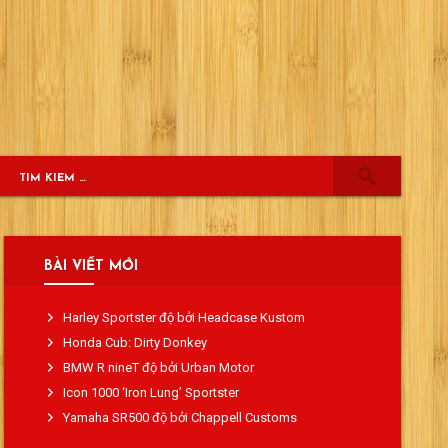
BÀI VIẾT MỚI
Harley Sportster độ bởi Headcase Kustom
Honda Cub: Dirty Donkey
BMW R nineT độ bởi Urban Motor
Icon 1000 ‘Iron Lung’ Sportster
Yamaha SR500 độ bởi Chappell Customs