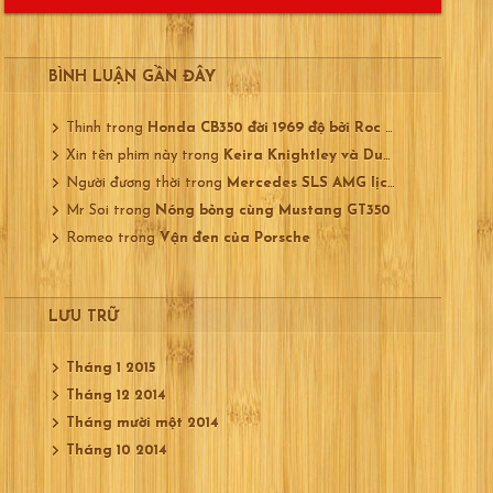
BÌNH LUẬN GẦN ĐÂY
Thinh
trong
Honda CB350 đời 1969 độ bởi Roc City
Xin tên phim này
trong
Keira Knightley và Ducati 750
Người đương thời
trong
Mercedes SLS AMG lịch lãm
Mr Soi
trong
Nóng bỏng cùng Mustang GT350
Romeo
trong
Vận đen của Porsche
LƯU TRỮ
Tháng 1 2015
Tháng 12 2014
Tháng mười một 2014
Tháng 10 2014