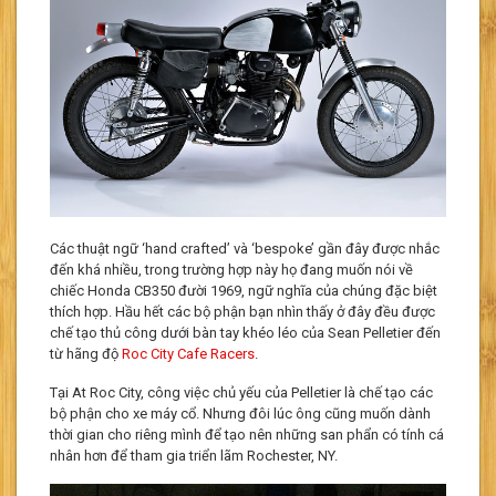
Các thuật ngữ ‘hand crafted’ và ‘bespoke’ gần đây được nhắc
đến khá nhiều, trong trường hợp này họ đang muốn nói về
chiếc Honda CB350 đười 1969, ngữ nghĩa của chúng đặc biệt
thích hợp. Hầu hết các bộ phận bạn nhìn thấy ở đây đều được
chế tạo thủ công dưới bàn tay khéo léo của Sean Pelletier đến
từ hãng độ
Roc City Cafe Racers
.
Tại At Roc City, công việc chủ yếu của Pelletier là chế tạo các
bộ phận cho xe máy cổ. Nhưng đôi lúc ông cũng muốn dành
thời gian cho riêng mình để tạo nên những san phẩn có tính cá
nhân hơn để tham gia triển lãm Rochester, NY.