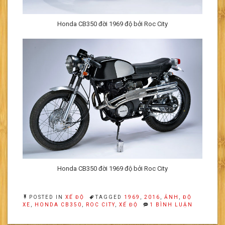
Honda CB350 đời 1969 độ bởi Roc City
Honda CB350 đời 1969 độ bởi Roc City
POSTED IN
XẾ ĐỘ
TAGGED
1969
,
2016
,
ẢNH
,
ĐỘ
Ở
XE
,
HONDA CB350
,
ROC CITY
,
XẾ ĐỘ
1 BÌNH LUẬN
HONDA
CB350