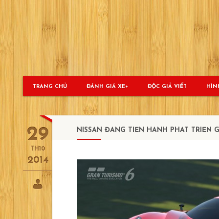
Skip
to
content
TRANG CHỦ
ĐÁNH GIÁ XE
ĐỘC GIẢ VIẾT
HÌN
29
NISSAN ĐANG TIẾN HÀNH PHÁT TRIỂN GT-R 
TH10
2014