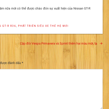
4 năm nữa mới có thể được chào đón sự xuất hiện của Nissan GT-R
N GT-R R36
,
PHÁT TRIỂN SIÊU XE THẾ HỆ MỚI
Cặp đôi Vespa Primavera và Sprint thêm hai màu mới, lạ
 được đánh dấu
*