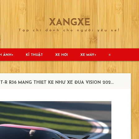
XANGXE
Tạp chí dành cho người yêu xe!
H ẢNH
KĨ THUẬT
XE HƠI
XE MÁY
≡
R36 MANG THIẾT KẾ NHƯ XE ĐUA VISION 2020 CONCEPT