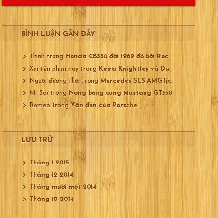
BÌNH LUẬN GẦN ĐÂY
Thinh
trong
Honda CB350 đời 1969 độ bởi Roc City
Xin tên phim này
trong
Keira Knightley và Ducati 750
Người đương thời
trong
Mercedes SLS AMG lịch lãm
Mr Soi
trong
Nóng bỏng cùng Mustang GT350
Romeo
trong
Vận đen của Porsche
LƯU TRỮ
Tháng 1 2015
Tháng 12 2014
Tháng mười một 2014
Tháng 10 2014