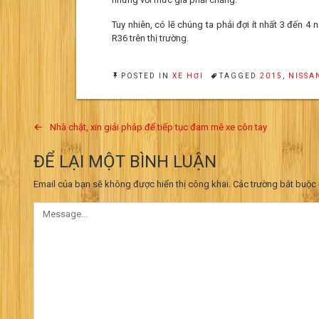
Tuy nhiên, có lẽ chúng ta phải đợi ít nhất 3 đến 
R36 trên thị trường.
POSTED IN
XE HƠI
TAGGED
2015
,
NISSA
Điều
Nhà chật, xin giải pháp để tiếp tục đam mê xe côn tay
hướng
ĐỂ LẠI MỘT BÌNH LUẬN
bài
Email của bạn sẽ không được hiển thị công khai.
Các trường bắt buộc
viết