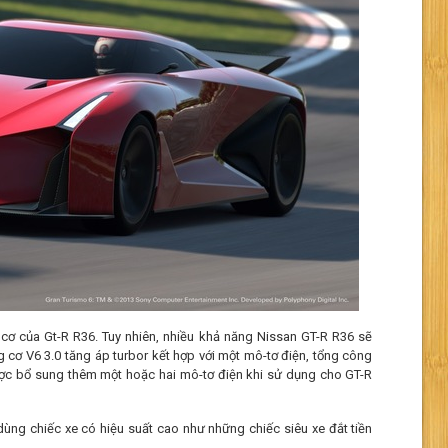
g cơ của Gt-R R36. Tuy nhiên, nhiều khả năng Nissan GT-R R36 sẽ
 cơ V6 3.0 tăng áp turbor kết hợp với một mô-tơ điện, tổng công
ược bổ sung thêm một hoặc hai mô-tơ điện khi sử dụng cho GT-R
ng chiếc xe có hiệu suất cao như những chiếc siêu xe đắt tiền