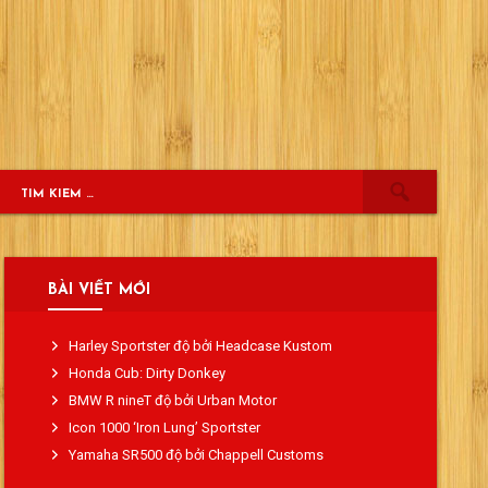
BÀI VIẾT MỚI
Harley Sportster độ bởi Headcase Kustom
Honda Cub: Dirty Donkey
BMW R nineT độ bởi Urban Motor
Icon 1000 ‘Iron Lung’ Sportster
Yamaha SR500 độ bởi Chappell Customs