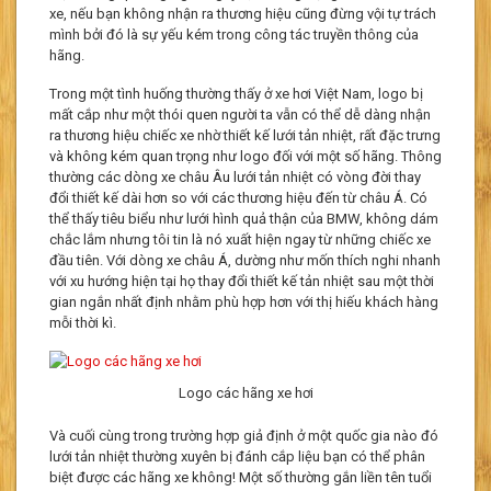
xe, nếu bạn không nhận ra thương hiệu cũng đừng vội tự trách
mình bởi đó là sự yếu kém trong công tác truyền thông của
hãng.
Trong một tình huống thường thấy ở xe hơi Việt Nam, logo bị
mất cắp như một thói quen người ta vẫn có thể dễ dàng nhận
ra thương hiệu chiếc xe nhờ thiết kế lưới tản nhiệt, rất đặc trưng
và không kém quan trọng như logo đối với một số hãng. Thông
thường các dòng xe châu Âu lưới tản nhiệt có vòng đời thay
đổi thiết kế dài hơn so với các thương hiệu đến từ châu Á. Có
thể thấy tiêu biểu như lưới hình quả thận của BMW, không dám
chắc lắm nhưng tôi tin là nó xuất hiện ngay từ những chiếc xe
đầu tiên. Với dòng xe châu Á, dường như mốn thích nghi nhanh
với xu hướng hiện tại họ thay đổi thiết kế tản nhiệt sau một thời
gian ngắn nhất định nhằm phù hợp hơn với thị hiếu khách hàng
mỗi thời kì.
Logo các hãng xe hơi
Và cuối cùng trong trường hợp giả định ở một quốc gia nào đó
lưới tản nhiệt thường xuyên bị đánh cắp liệu bạn có thể phân
biệt được các hãng xe không! Một số thường gắn liền tên tuổi