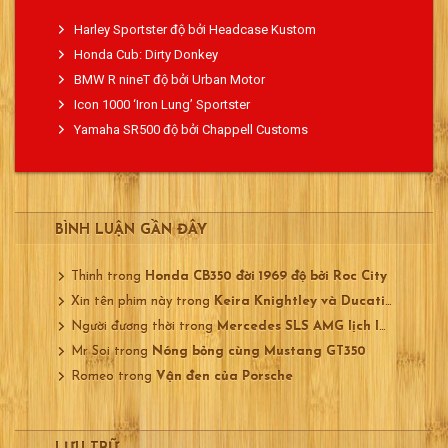
Harley Sportster độ bởi Headcase Kustom
Honda Cub: Dirty Donkey
BMW R nineT độ bởi Urban Motor
Icon 1000 ‘Iron Lung’ Sportster
Yamaha SR500 độ bởi Chappell Customs
BÌNH LUẬN GẦN ĐÂY
Thinh
trong
Honda CB350 đời 1969 độ bởi Roc City
Xin tên phim này
trong
Keira Knightley và Ducati 750
Người đương thời
trong
Mercedes SLS AMG lịch lãm
Mr Soi
trong
Nóng bỏng cùng Mustang GT350
Romeo
trong
Vận đen của Porsche