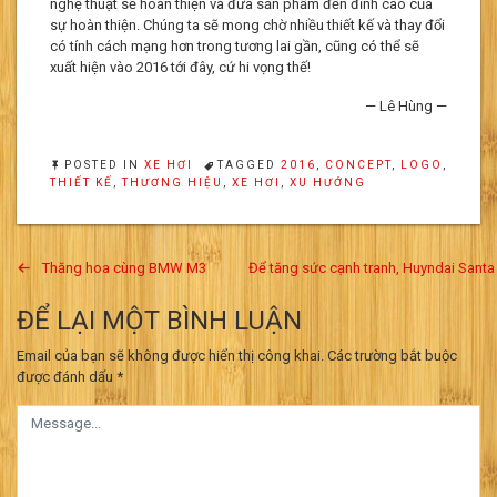
nghệ thuật sẽ hoàn thiện và đưa sản phẩm đến đỉnh cao của
sự hoàn thiện. Chúng ta sẽ mong chờ nhiều thiết kế và thay đổi
có tính cách mạng hơn trong tương lai gần, cũng có thể sẽ
xuất hiện vào 2016 tới đây, cứ hi vọng thế!
— Lê Hùng —
POSTED IN
XE HƠI
TAGGED
2016
,
CONCEPT
,
LOGO
,
THIẾT KẾ
,
THƯƠNG HIỆU
,
XE HƠI
,
XU HƯỚNG
Điều
Thăng hoa cùng BMW M3
Để tăng sức cạnh tranh, Huyndai Santa
hướng
ĐỂ LẠI MỘT BÌNH LUẬN
bài
Email của bạn sẽ không được hiển thị công khai.
Các trường bắt buộc
viết
được đánh dấu
*