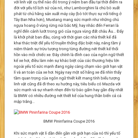
với linh vật cụ thể nào đó trong ý niệm ban đầu tại thời điểm ra
đời với yếu tố lịch sử của nó, như Lamborghini là chú bò xuất
phát từ chủ hãng sản xuất máy cày (bò tót thực sự nổi tiếng ở
Tây Ban Nha hơn), Mustang mang sức mạnh như những chú
ngựa hoang ở vùng rừng núi bắc Mỹ, hay nhắc đến Ferrari là
nghĩ đến cảnh lướt trong gió của ngựa vùng đất châu Âu… Đấy
là khởi phát ban đầu, cùng với thời gian các nhà thiết kế đã
khai thác triệt để yếu tố truyền thống đặc biệt này, nâng tầm ý
niệm thành sự trừu tượng trong từng đường nét thiết kế thổi
hồn vào mỗi chiếc xe. Đây chính là đỉnh cao của ngôn ngữ thiết
kế xe hơi, điều làm nên sự khác biệt của các thương hiệu lớn
ngoài yếu tố sức mạnh đang ngày càng chạm vào giới hạn vật
lí và an toàn của xe hơi. Ngày nay một số hãng xe đã nhìn thấy
tầm quan trọng của ngôn ngữ thiết kết mang tính biểu tượng
linh vật cũng đã đi theo xu hướng này, tiêu biểu có Mazda với
sức mạnh và sự nhanh nhẹn đến từ báo gấm hay gần đây nhất
là BMW có nhiều đường nét thiết kế của hung thần biển cả cá
mập trắng…
BMW Pininfarina Coupe 2016
Khi sức mạnh vật lí dần đến gần với giới hạn của nó thì yếu tố