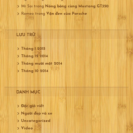
Mr Soi
trong
Nóng bỏng cùng Mustang GT350
Romeo
trong
Vận đen của Porsche
LƯU TRỮ
Tháng 1 2015
Tháng 12 2014
Tháng mười một 2014
Tháng 10 2014
DANH MỤC
Độc giả viết
Người đẹp và xe
Uncategorized
Video