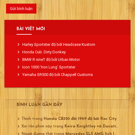
BÀI VIẾT MỚI
Harley Sportster độ bởi Headcase Kustom
Honda Cub: Dirty Donkey
BMW R nineT độ bởi Urban Motor
Icon 1000 ‘Iron Lung’ Sportster
Yamaha SR500 độ bởi Chappell Customs
BÌNH LUẬN GẦN ĐÂY
Thinh
trong
Honda CB350 đời 1969 độ bởi Roc City
Xin tên phim này
trong
Keira Knightley và Ducati 750
Người đương thời
trong
Mercedes SLS AMG lịch lãm