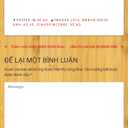
POSTED IN
XẾ ĐỘ
TAGGED
2016
,
AMAHA XS400
,
ẢNH
,
ĐỘ XE
,
GINGER MCCABE
,
XẾ ĐỘ
Điều
Thêm một chiếc BMW R69S khác.
Hầm hố với bản độ BMW R80
hướng
ĐỂ LẠI MỘT BÌNH LUẬN
bài
Email của bạn sẽ không được hiển thị công khai.
Các trường bắt buộc
viết
được đánh dấu
*