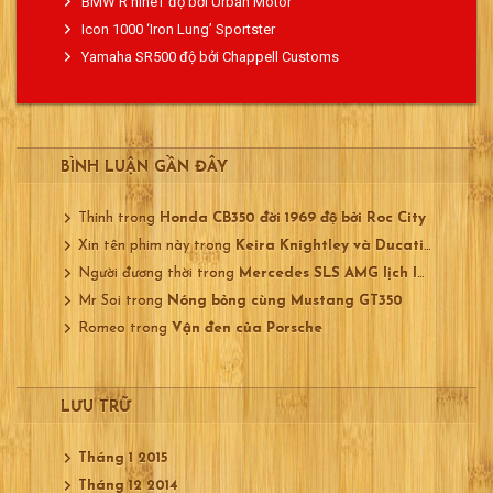
BMW R nineT độ bởi Urban Motor
Icon 1000 ‘Iron Lung’ Sportster
Yamaha SR500 độ bởi Chappell Customs
BÌNH LUẬN GẦN ĐÂY
Thinh
trong
Honda CB350 đời 1969 độ bởi Roc City
Xin tên phim này
trong
Keira Knightley và Ducati 750
Người đương thời
trong
Mercedes SLS AMG lịch lãm
Mr Soi
trong
Nóng bỏng cùng Mustang GT350
Romeo
trong
Vận đen của Porsche
LƯU TRỮ
Tháng 1 2015
Tháng 12 2014