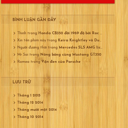
BÌNH LUẬN GẦN ĐÂY
Thinh
trong
Honda CB350 đời 1969 độ bởi Roc City
Xin tên phim này
trong
Keira Knightley và Ducati 750
Người đương thời
trong
Mercedes SLS AMG lịch lãm
Mr Soi
trong
Nóng bỏng cùng Mustang GT350
Romeo
trong
Vận đen của Porsche
LƯU TRỮ
Tháng 1 2015
Tháng 12 2014
Tháng mười một 2014
Tháng 10 2014