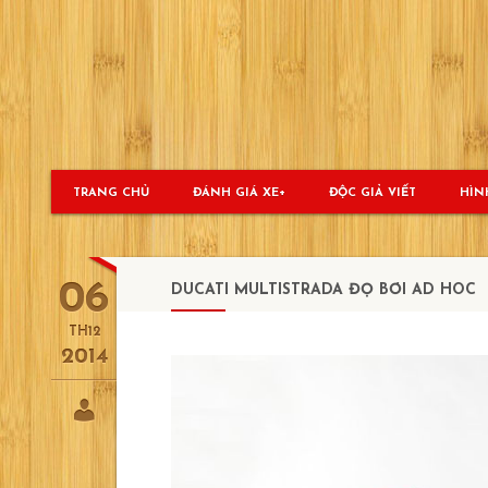
Skip
to
content
TRANG CHỦ
ĐÁNH GIÁ XE
ĐỘC GIẢ VIẾT
HÌN
06
DUCATI MULTISTRADA ĐỘ BỞI AD HOC
TH12
2014