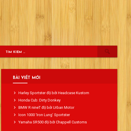
BÀI VIẾT MỚI
Harley Sportster độ bởi Headcase Kustom
Honda Cub: Dirty Donkey
BMW R nineT độ bởi Urban Motor
Icon 1000 ‘Iron Lung’ Sportster
Yamaha SR500 độ bởi Chappell Customs