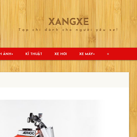
XANGXE
Tạp chí dành cho người yêu xe!
H ẢNH
KĨ THUẬT
XE HƠI
XE MÁY
≡