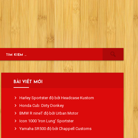
BÀI VIẾT MỚI
Harley Sportster độ bởi Headcase Kustom
Honda Cub: Dirty Donkey
BMW R nineT độ bởi Urban Motor
Icon 1000 ‘Iron Lung’ Sportster
Yamaha SR500 độ bởi Chappell Customs