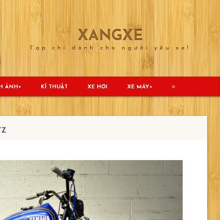
XANGXE
Tạp chí dành cho người yêu xe!
H ẢNH
KĨ THUẬT
XE HƠI
XE MÁY
≡
TZ