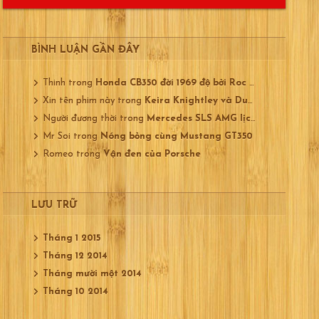
BÌNH LUẬN GẦN ĐÂY
Thinh
trong
Honda CB350 đời 1969 độ bởi Roc City
Xin tên phim này
trong
Keira Knightley và Ducati 750
Người đương thời
trong
Mercedes SLS AMG lịch lãm
Mr Soi
trong
Nóng bỏng cùng Mustang GT350
Romeo
trong
Vận đen của Porsche
LƯU TRỮ
Tháng 1 2015
Tháng 12 2014
Tháng mười một 2014
Tháng 10 2014