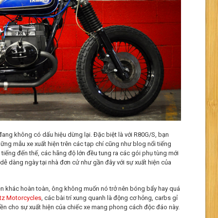
ang không có dấu hiệu dừng lại. Đặc biệt là với R80G/S, bạn
ững mẫu xe xuất hiện trên các tạp chí cũng như blog nổi tiếng
 tiếng đến thế, các hãng độ lớn đều tung ra các gói phụ tùng mới
 dễ dàng ngày tại nhà đơn cử như gần đây với sự xuất hiện của
uyện khác hoàn toàn, ông không muốn nó trở nên bóng bẩy hay quá
itz Motorcycles
, các bài trí xung quanh là động cơ hỏng, carbs gỉ
nền cho sự xuất hiện của chiếc xe mang phong cách độc đáo này.