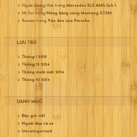
Người đương thời
trong
Mercedes SLS AMG lịch lãm
Mr Soi
trong
Nóng bỏng cùng Mustang GT350
Romeo
trong
Vận đen của Porsche
LƯU TRỮ
Tháng 1 2015
Tháng 12 2014
Tháng mười một 2014
Tháng 10 2014
DANH MỤC
Độc giả viết
Người đẹp và xe
Uncategorized