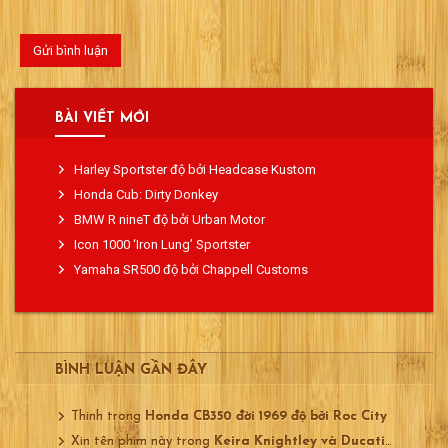
BÀI VIẾT MỚI
Harley Sportster độ bởi Headcase Kustom
Honda Cub: Dirty Donkey
BMW R nineT độ bởi Urban Motor
Icon 1000 ‘Iron Lung’ Sportster
Yamaha SR500 độ bởi Chappell Customs
BÌNH LUẬN GẦN ĐÂY
Thinh
trong
Honda CB350 đời 1969 độ bởi Roc City
Xin tên phim này
trong
Keira Knightley và Ducati 750